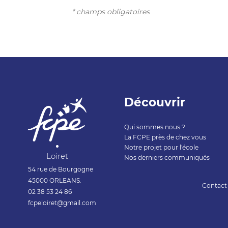
* champs obligatoires
Découvrir
Qui sommes nous ?
La FCPE près de chez vous
Notre projet pour l'école
Loiret
Nos derniers communiqués
54 rue de Bourgogne
45000 ORLEANS.
Contact
02 38 53 24 86
fcpeloiret@gmail.com