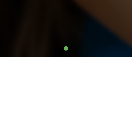
ACTUALITÉS
DÉPARTEMENTALES
NATIONALES
À l'école, pouvoir aller aux toilettes est un
beso ...
9 juin 2026