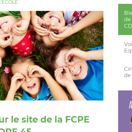
'ÉCOLE
Bi
de 
CD
Voi
Eq
Ci
de 
A
r le site de la FCPE
CDPE 45