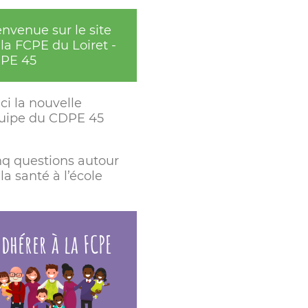
envenue sur le site
la FCPE du Loiret -
PE 45
ci la nouvelle
uipe du CDPE 45
nq questions autour
la santé à l’école
dhérer à la FCPE