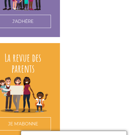
J'ADHÉRE
La revue des
parents
JE M'ABONNE