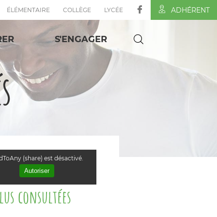
ADHÉRENT
ÉLÉMENTAIRE
COLLÈGE
LYCÉE
RER
S'ENGAGER
és
ToAny (share) est désactivé.
Autoriser
plus consultées