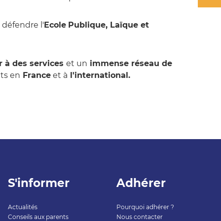
 défendre l'
Ecole
Publique, Laïque et
 à des services
et un
immense réseau de
ts en
France
et à
l'international.
S'informer
Adhérer
Actualités
Pourquoi adhérer ?
Conseils aux parents
Nous contacter