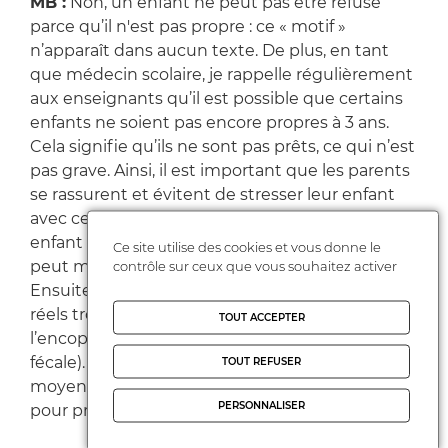
MB :
Non, un enfant ne peut pas être refusé
parce qu’il n'est pas propre : ce « motif »
n’apparaît dans aucun texte. De plus, en tant
que médecin scolaire, je rappelle régulièrement
aux enseignants qu’il est possible que certains
enfants ne soient pas encore propres à 3 ans.
Cela signifie qu’ils ne sont pas prêts, ce qui n’est
pas grave. Ainsi, il est important que les parents
se rassurent et évitent de stresser leur enfant
avec cette question, car faire pression sur un
enfant pour qu’il devienne propre est inutile et
Ce site utilise des cookies et vous donne le
peut même avoir des conséquences néfastes.
contrôle sur ceux que vous souhaitez activer
Ensuite, il y a des enfants qui présentent de
réels troubles de la propreté, (comme
TOUT ACCEPTER
l’encoprésie, qui est une forme d’incontinence
fécale). Dans ce cas, l’enseignant de petite ou
TOUT REFUSER
moyenne section doit alerter le médecin de PMI
PERSONNALISER
pour prendre en charge le problème.