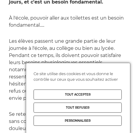
jours, et c'est un besoin fondamental.
À l'école, pouvoir aller aux toilettes est un besoin
fondamental.....
Les élèves passent une grande partie de leur
journée à l'école, au collège ou bien au lycée.
Pendant ce temps, ils doivent pouvoir satisfaire
leurs besoins physiologiques essentiels,
notamment aller aux toilettes lorsqu'ils en
Ce site utilise des cookies et vous donne le
ressentent le besoin. Pourtant, certains enfants
contrôle sur ceux que vous souhaitez activer
hésitent à demander l'autorisation, craignent un
refus ou attendent la récréation malgré une
TOUT ACCEPTER
envie pressante.
TOUT REFUSER
Se retenir d'uriner de façon répétée n'est pas
sans conséquence. Cela peut provoquer des
PERSONNALISER
douleurs, de l'inconfort, des difficultés de