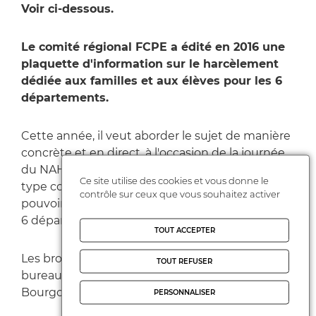
Voir ci-dessous.
Le comité régional FCPE a édité en 2016 une
plaquette d'information sur le harcèlement
dédiée aux familles et aux élèves pour les 6
départements.
Cette année, il veut aborder le sujet de manière
concrète et en direct, à l'occasion de la journée
du NAH. Une initiative est en préparation de
Ce site utilise des cookies et vous donne le
type conférence via le numérique de façon à
contrôle sur ceux que vous souhaitez activer
pouvoir regrouper les parents et les familles des
6 départements sans difficulté de déplacement.
TOUT ACCEPTER
Les brochures et affiches sont à disposition au
TOUT REFUSER
bureau de la FCPE du Loiret (CDPE45), 54 rue de
Bourgogne à Orléans.
PERSONNALISER