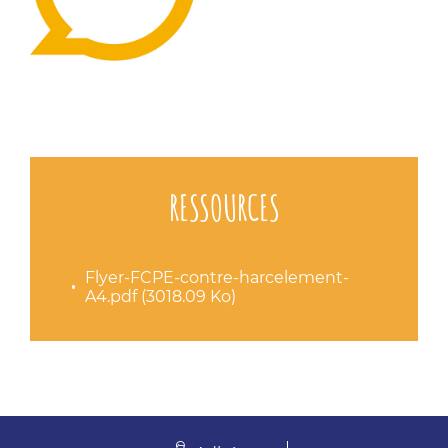
RESSOURCES
Flyer-FCPE-contre-harcelement-
A4.pdf (3018.09 Ko)