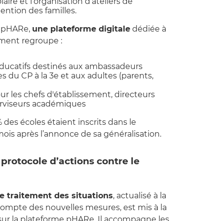
aire et l’organisation d’ateliers de
ttention des familles.
 pHARe,
une plateforme digitale
dédiée à
ement regroupe :
éducatifs destinés aux ambassadeurs
es du CP à la 3e et aux adultes (parents,
pour les chefs d'établissement, directeurs
erviseurs académiques
 des écoles étaient inscrits dans le
is après l’annonce de sa généralisation.
protocole d’actions contre le
e traitement des situations
, actualisé à la
compte des nouvelles mesures, est mis à la
sur la plateforme pHARe. Il accompagne les