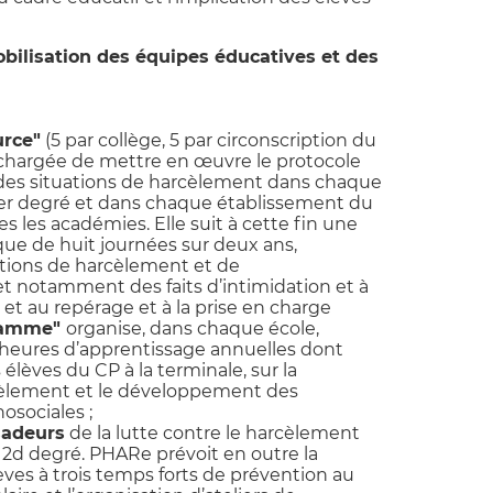
bilisation des équipes éducatives et des
urce"
(5 par collège, 5 par circonscription du
 chargée de mettre en œuvre le protocole
 des situations de harcèlement dans chaque
1er degré et dans chaque établissement du
s les académies. Elle suit à cette fin une
ue de huit journées sur deux ans,
tions de harcèlement et de
 notamment des faits d’intimidation et à
 et au repérage et à la prise en charge
ramme"
organise, dans chaque école,
0 heures d’apprentissage annuelles dont
 élèves du CP à la terminale, sur la
èlement et le développement des
sociales ;
sadeurs
de la lutte contre le harcèlement
 2d degré. PHARe prévoit en outre la
èves à trois temps forts de prévention au