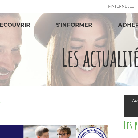
MATERNELLE
ÉCOUVRIR
S'INFORMER
ADHÉ
Les actualit
Add
T
Les 