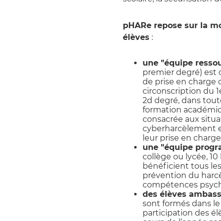
pHARe repose sur la mo
élèves
:
une "équipe resso
premier degré) est
de prise en charge
circonscription du 
2d degré, dans toute
formation académiq
consacrée aux situa
cyberharcèlement et
leur prise en charge
une "équipe prog
collège ou lycée, 1
bénéficient tous les
prévention du harc
compétences psycho
des élèves ambas
sont formés dans le
participation des él