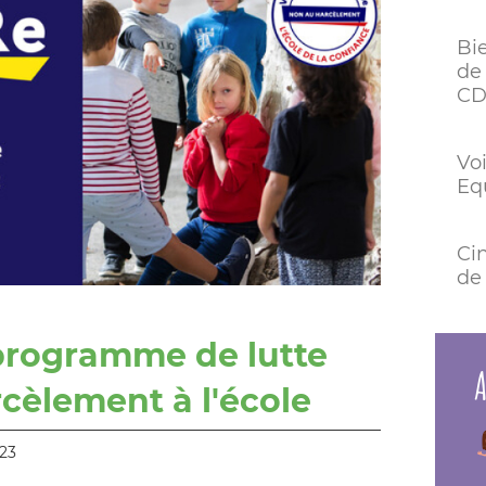
Bi
de 
CD
Voi
Eq
Ci
de 
programme de lutte
A
rcèlement à l'école
023