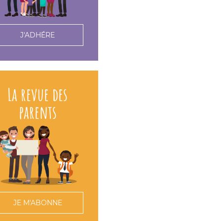
J'ADHÉRE
La revue des
parents
JE M'ABONNE