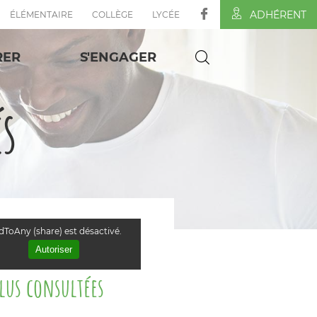
ADHÉRENT
ÉLÉMENTAIRE
COLLÈGE
LYCÉE
RER
S'ENGAGER
és
ToAny (share) est désactivé.
Autoriser
plus consultées