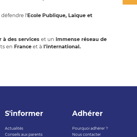
 défendre l'
Ecole
Publique, Laïque et
 à des services
et un
immense réseau de
ts en
France
et à
l'international.
S'informer
Adhérer
Actualités
Pourquoi adhérer ?
Conseils aux parents
Nous contacter