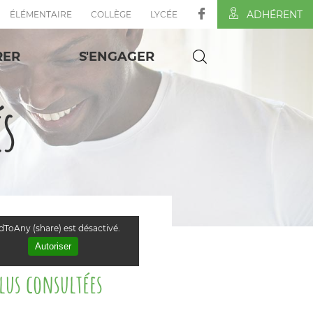
ADHÉRENT
ÉLÉMENTAIRE
COLLÈGE
LYCÉE
RER
S'ENGAGER
és
ToAny (share) est désactivé.
Autoriser
plus consultées