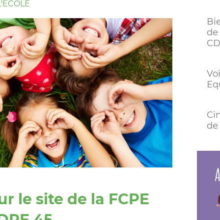
'ÉCOLE
Bi
de 
CD
Voi
Eq
Ci
de 
A
r le site de la FCPE
CDPE 45