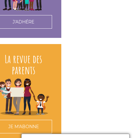
J'ADHÉRE
La revue des
parents
JE M'ABONNE